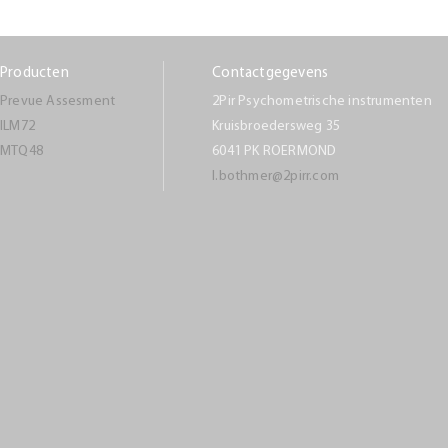
Producten
Contactgegevens
Prevue Assesment
2Pir Psychometrische instrumenten
ILM72
Kruisbroedersweg 35
MTQ48
6041 PK ROERMOND
l.bothmer@2pirr.com