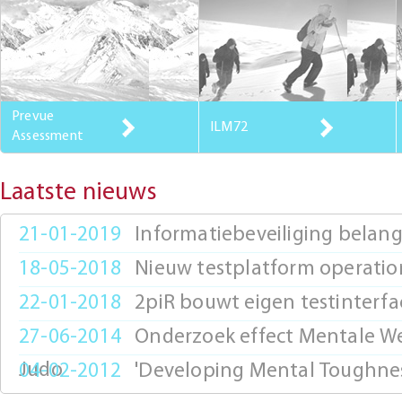
Balans tussen leven
Prevue
en werken
ILM72
Assessment
Laatste nieuws
21-01-2019
Informatiebeveiliging belangr
18-05-2018
Nieuw testplatform operatio
22-01-2018
2piR bouwt eigen testinterfa
27-06-2014
Onderzoek effect Mentale We
Judo
04-02-2012
'Developing Mental Toughness